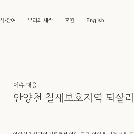
식·참여
뿌리와 새싹
후원
English
이슈 대응
안양천 철새보호지역 되살