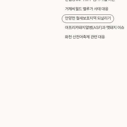
거제씨월드 벨루가 사태 대응
안양천 철새보호지역 되살리기
아프리카돼지열병(ASF)과 멧돼지 이슈
화천 산천어축제 관련 대응