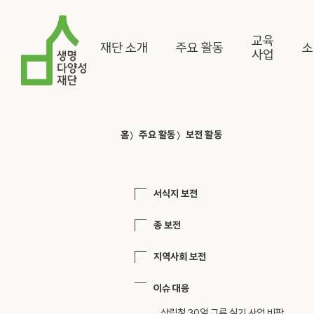
교육
재단 소개
주요 활동
소
사업
〉
〉
홈
주요 활동
보전 활동
서식지 보전
종 보전
지역사회 보전
이슈 대응
산림청 30억 그루 심기 사업 비판