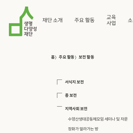
교육
재단 소개
주요 활동
소
사업
〉
〉
홈
주요 활동
보전 활동
서식지 보전
종 보전
지역사회 보전
수영산생태공동체모임 세미나 및 자문
장화가 말라가는 방