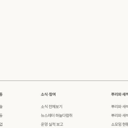
동
소식·참여
뿌리와 새
술
소식 전체보기
뿌리와 새
동
뉴스레터 하늘다람쥐
뿌리와 새
업
운영 실적 보고
소모임 현