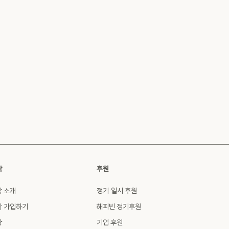
싹
후원
싹 소개
정기·일시 후원
싹 가입하기
해피빈 정기후원
황
기업 후원