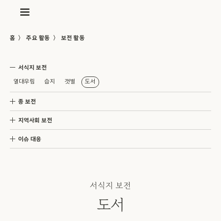
〉
〉
홈
주요 활동
보전 활동
서식지 보전
열대우림
습지
갯벌
도서
종 보전
지역사회 보전
이슈 대응
서식지 보전
도서