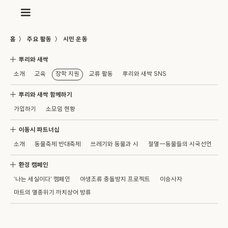
〉
〉
홈
주요 활동
시민 운동
뿌리와 새싹
소개
교육
장학 지원
교류 활동
뿌리와 새싹 SNS
뿌리와 새싹 함께하기
가입하기
소모임 현황
이동시 파트너십
소개
동물축제 반대축제
쓰레기와 동물과 시
절멸—동물들의 시국선언
환경 캠페인
‘나는 세실이다’ 캠페인
야생조류 충돌방지 프로젝트
이승사자
마트의 멸종위기 까치상어 방류