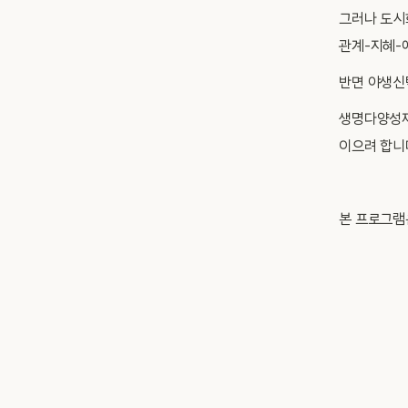
그러나 도시
관계-지혜-
반면 야생신
생명다양성재
이으려 합니
본 프로그램은