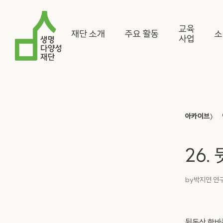
교육
재단 소개
주요 활동
소
사업
〉
아카이브
26.
by
박지연 연