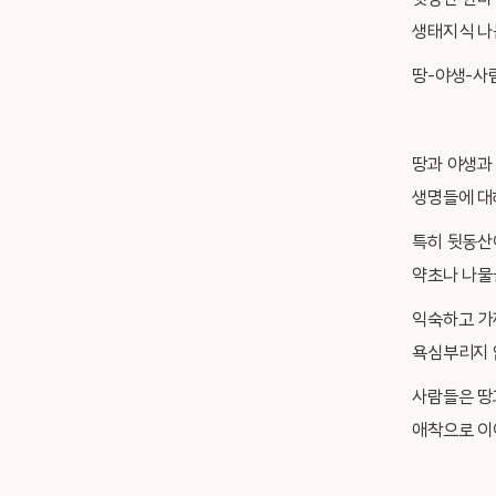
뒷동산 한바
생태지식 나
땅-야생-사
땅과 야생과
생명들에 대
특히 뒷동산
약초나 나물
익숙하고 가
욕심부리지 
사람들은 땅
애착으로 이