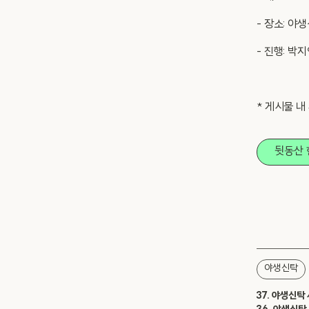
- 장소: 야
- 진행: 박
* 게시물 내
뒷동산 
야생신탁
37. 야생신탁