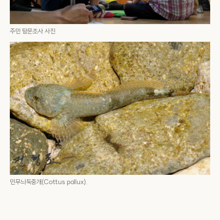
주민 탐문조사 사진
민무늬둑중개(Cottus pollux).