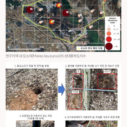
연구지역 내 오소리(Meles leucurus)의 상대풍부도지수