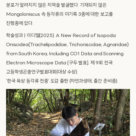
분포가 알려지지 않은 지역을 발굴했다. 기재되지 않은
Mongoloniscus 속 등각류의 미기록 3종에 대한 보고를
진행중에 있다.
학술성과 | 이디엘(2025). A New Record of Isopoda:
Oniscidea(Trachelipodidae, Trichoniscidae, Agnaridae)
from South Korea, Including CO1 Data and Scanning
Electron Microscope Data [구두 발표]. 제 9회 전국
고등학생곤충연구발표대회(대상 수상).
’한국 육상 등각류 전종’ 도감 출판 (자연과생태, 출간 준비중).