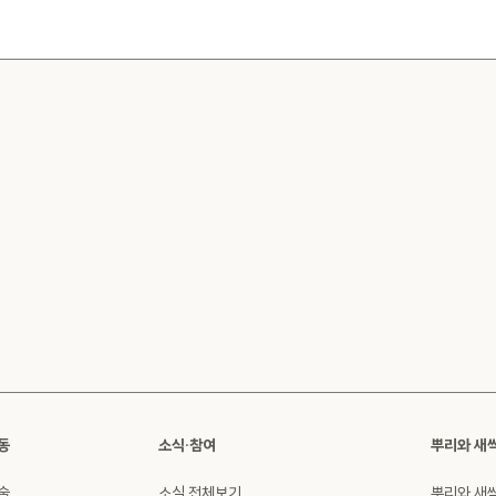
동
소식·참여
뿌리와 새
술
소식 전체보기
뿌리와 새