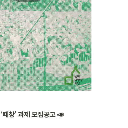
떼창’ 과제 모집공고 📣