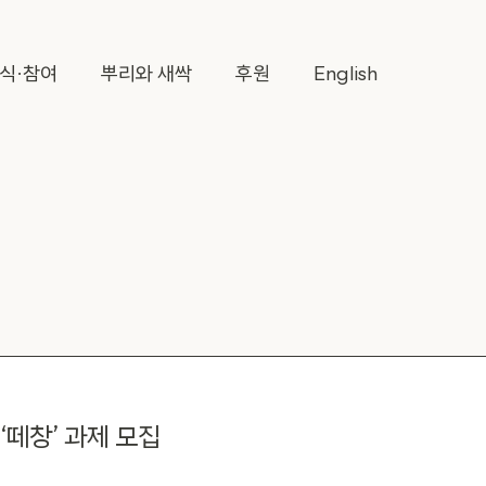
식·참여
뿌리와 새싹
후원
English
‘떼창’ 과제 모집