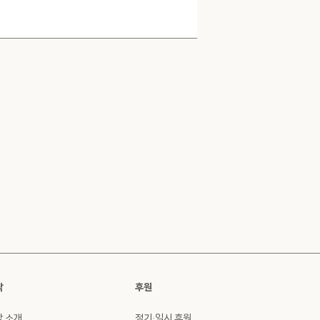
싹
후원
싹 소개
정기·일시 후원