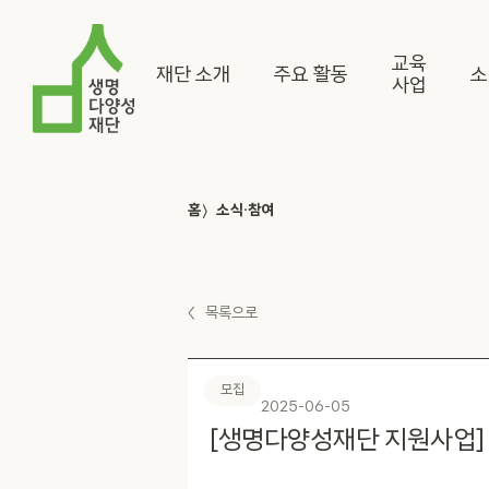
교육
재단 소개
주요 활동
소
사업
〉
홈
소식·참여
〈
목록으로
모집
2025-06-05
[생명다양성재단 지원사업] 