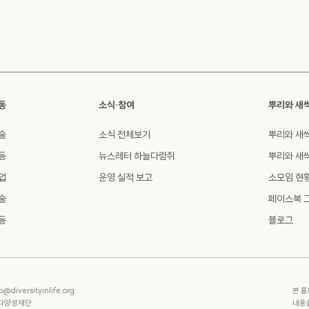
동
소식·참여
뿌리와 새
술
소식 전체보기
뿌리와 새
동
뉴스레터 하늘다람쥐
뿌리와 새
업
운영 실적 보고
소모임 현
술
페이스북 
동
블로그
o@diversityinlife.org
본 홈
명다양성재단
내용