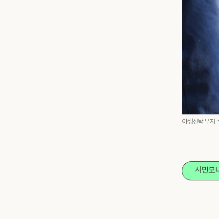
야생신탁 부지 
시민모니