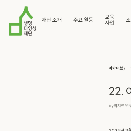
교육
재단 소개
주요 활동
소
사업
〉
아카이브
22.
by
박지연 연