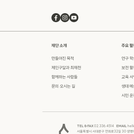
재단 소개
주요 활
만들어진 목적
연구 학
제인구달과 최재천
보전 활
함께하는 사람들
교육 사
문의·오시는 길
생태 예
시민 운
TEL & FAX
02.336.4514
EMAIL
hell
서울특별시 서대문구 연희로32길 30 생